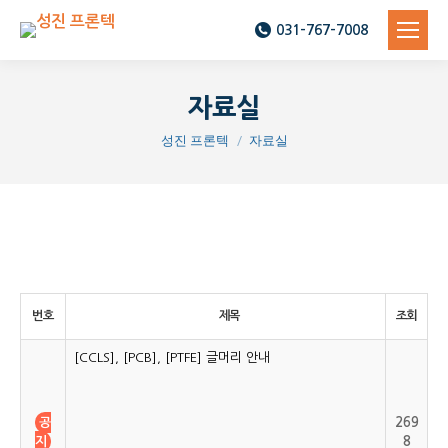
031-767-7008
자료실
You are here:
성진 프론텍
자료실
번호
제목
조회
[CCLS], [PCB], [PTFE] 글머리 안내
공
269
지
8