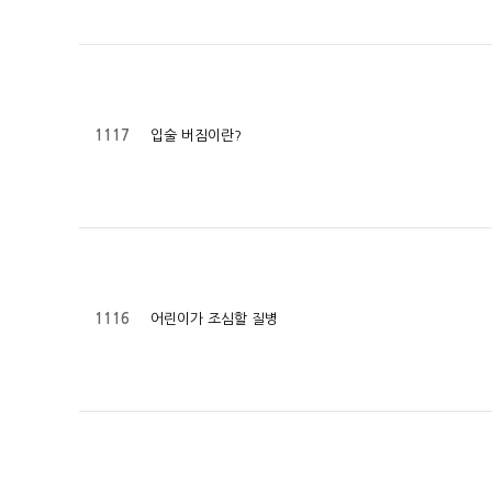
입술 버짐이란?
1117
어린이가 조심할 질병
1116