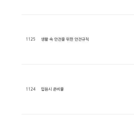
생활 속 안전을 위한 안전규칙
1125
입원시 준비물
1124