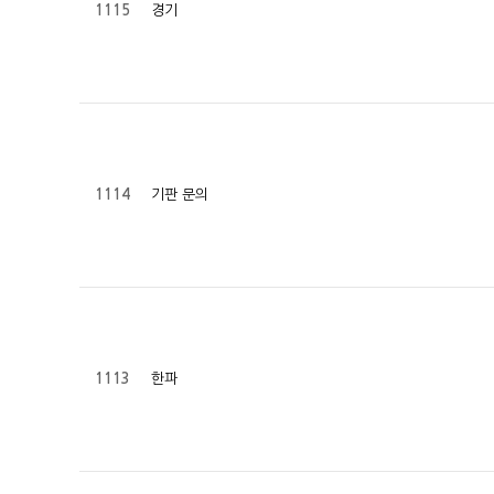
경기
1115
기판 문의
1114
한파
1113