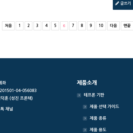
글쓰기
처음
1
2
3
4
5
6
7
8
9
10
다음
맨끝
제품소개
계좌
201501-04-056083
테프론 기판
이덕훈 (성진 프론텍)
제품 선택 가이드
톡 채널
제품 종류
제품 용도