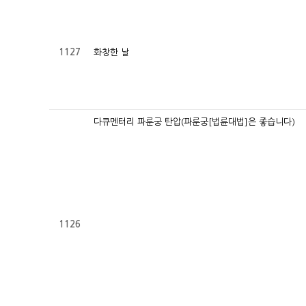
화창한 날
1127
다큐멘터리 파룬궁 탄압(파룬궁[법륜대법]은 좋습니다)
1126