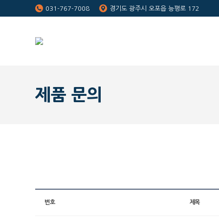
031-767-7008
경기도 광주시 오포읍 능평로 172
제품 문의
번호
제목