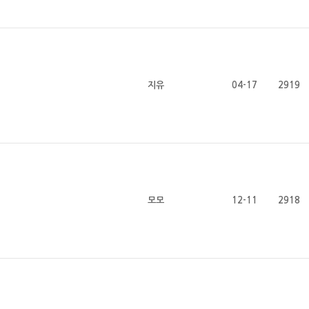
지유
04-17
2919
모모
12-11
2918