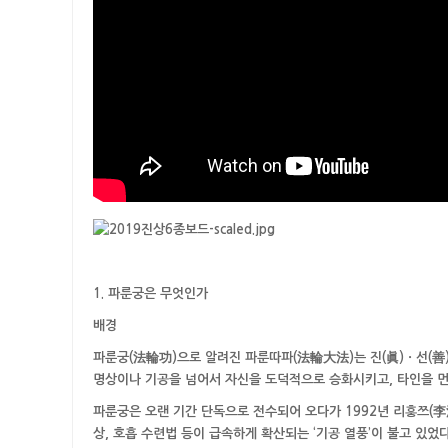
1. 파룬궁은 무엇인가
배경
파룬궁(法輪功)으로 알려진 파룬따파(法輪大法)는 진(眞)ㆍ선(善
명상이나 기공을 넘어서 자신을 도덕적으로 승화시키고, 타인을 먼
파룬궁은 오랜 기간 단독으로 전수되어 오다가 1992년 리훙쯔(李
상, 호흡 수련법 등이 급속하게 확산되는 ‘기공 열풍’이 불고 있었