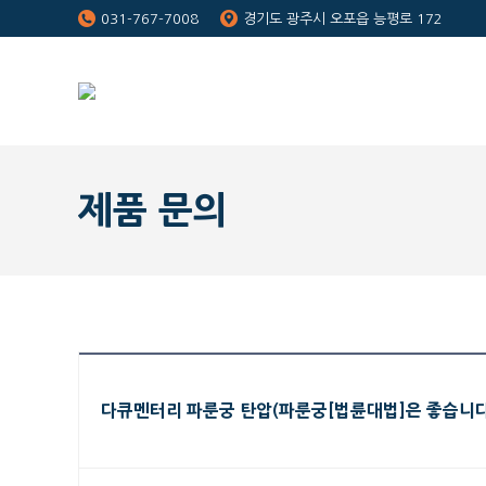
031-767-7008
경기도 광주시 오포읍 능평로 172
제품 문의
다큐멘터리 파룬궁 탄압(파룬궁[법륜대법]은 좋습니다