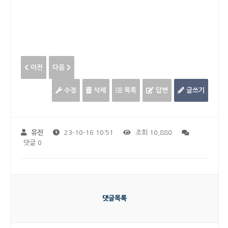
이전
다음
수정
삭제
목록
답변
글쓰기
유진
23-10-16 10:51
조회 10,880
댓글 0
댓글목록