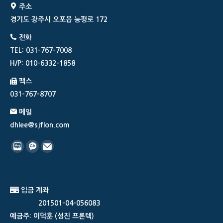
주소
경기도 광주시 오포읍 능평로 172
전화
TEL: 031-767-7008
H/P: 010-6332-1858
팩스
031-767-8707
메일
dhlee@sjflon.com
Find us on:
네
카
메
이
카
일
버
오
입금 계좌
블
톡
201501-04-056083
로
플
예금주: 이덕훈 (성진 프론텍)
그
러