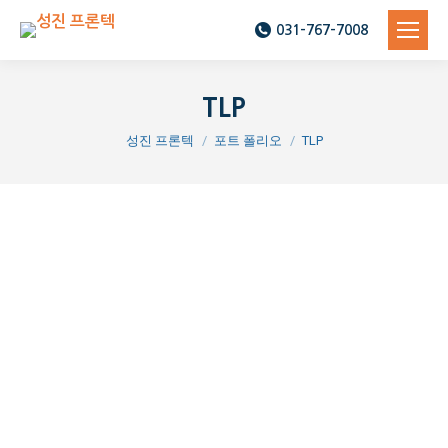
031-767-7008
TLP
You are here:
성진 프론텍
포트 폴리오
TLP