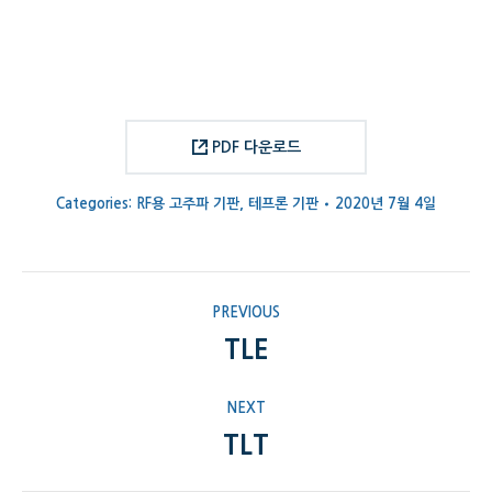
PDF 다운로드
Categories:
RF용 고주파 기판
,
테프론 기판
2020년 7월 4일
Project
PREVIOUS
navigation
TLE
Previous
project:
NEXT
TLT
Next
project: