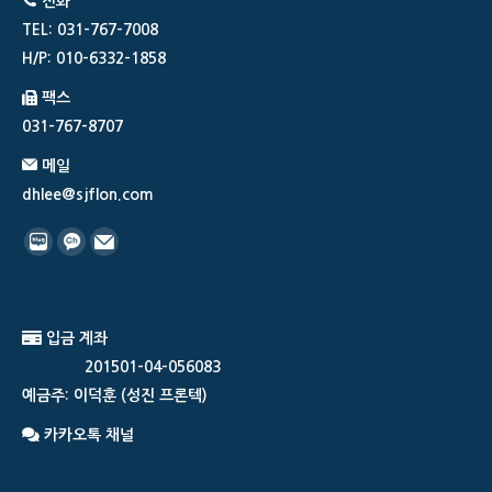
전화
TEL: 031-767-7008
H/P: 010-6332-1858
팩스
031-767-8707
메일
dhlee@sjflon.com
Find us on:
네
카
메
이
카
일
버
오
입금 계좌
블
톡
201501-04-056083
로
플
예금주: 이덕훈 (성진 프론텍)
그
러
스
카카오톡 채널
친
구